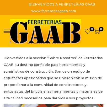
BIENVENIDOS A FERRETERIAS GAAB
www.ferreteriasgaab.com
0
0
S
S
a
a
l
l
t
t
Bienvenidos a la sección “Sobre Nosotros” de Ferreterías
a
a
GAAB, tu destino confiable para herramientas y
r
r
suministros de construcción. Somos un equipo de
a
a
arquitectos apasionados que se unieron con la misión de
l
l
proporcionar a la comunidad de constructores y
a
c
entusiastas del bricolaje las herramientas y materiales de
n
o
alta calidad necesarios para dar vida a sus proyectos.
a
n