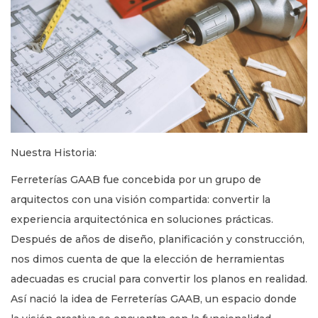
v
t
e
e
g
n
a
i
c
d
i
o
ó
n
Nuestra Historia:
Ferreterías GAAB fue concebida por un grupo de
arquitectos con una visión compartida: convertir la
experiencia arquitectónica en soluciones prácticas.
Después de años de diseño, planificación y construcción,
nos dimos cuenta de que la elección de herramientas
adecuadas es crucial para convertir los planos en realidad.
Así nació la idea de Ferreterías GAAB, un espacio donde