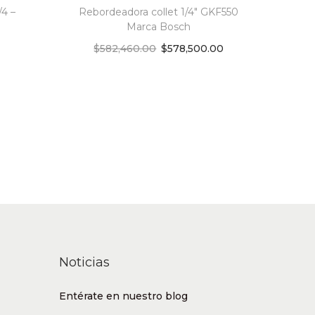
4 –
Rebordeadora collet 1/4″ GKF550
Marca Bosch
$
582,460.00
$
578,500.00
Add to cart
Add to Wishlist
Noticias
Entérate en nuestro blog