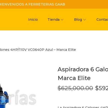
BIENVENIDOS A FERRETERIAS GAAB
Inicio
Tienda
Blog
Conta
alones 4HP/110V VC0640P Azul – Marca Elite
Aspiradora 6 Gal
Marca Elite
$
625,000.00
$
59
La Aspiradora 6 Galones 4HP