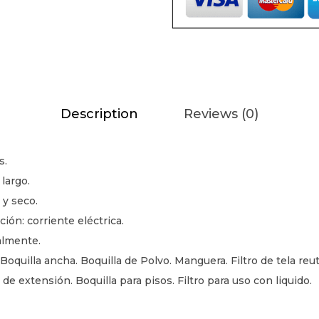
r
a
6
G
a
Description
Reviews (0)
l
o
n
s.
e
largo.
s
 y seco.
4
ión: corriente eléctrica.
H
lmente.
P
Boquilla ancha. Boquilla de Polvo. Manguera. Filtro de tela reuti
/
de extensión. Boquilla para pisos. Filtro para uso con liquido.
1
1