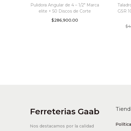
Pulidora Angular de 4 – 1/2″ Marca
Taladr
elite + 50 Discos de Corte
GSR 1
$
286,900.00
$
4
Add to cart
Add to Wishlist
Tiend
Ferreterias Gaab
Polític
Nos destacamos por la calidad