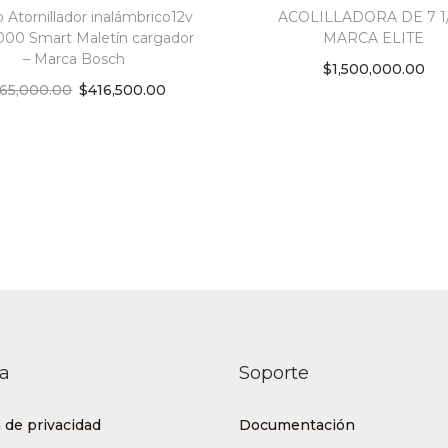
o Atornillador inalámbrico12v
ACOLILLADORA DE 7 1/
r
000 Smart Maletín cargador
MARCA ELITE
c
– Marca Bosch
$
1,500,000.00
a
65,000.00
$
416,500.00
Add to cart
E
Add to cart
l
Add to Wishlist
i
Add to Wishlist
t
e
q
u
a
n
t
a
Soporte
i
t
a de privacidad
Documentación
y