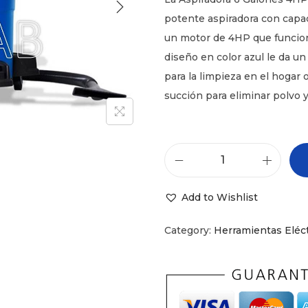
potente aspiradora con capa
un motor de 4HP que funcion
diseño en color azul le da un
para la limpieza en el hogar 
succión para eliminar polvo 
A
s
Add to Wishlist
p
i
Category:
Herramientas Eléct
r
a
d
o