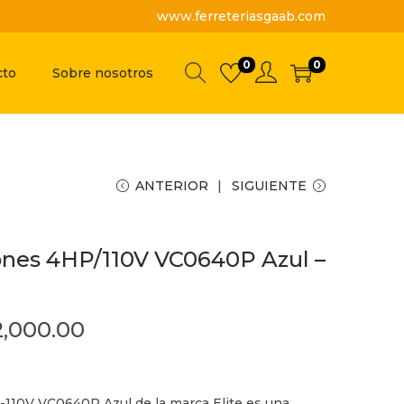
www.ferreteriasgaab.com
0
0
cto
Sobre nosotros
ANTERIOR
SIGUIENTE
ones 4HP/110V VC0640P Azul –
2,000.00
-110V VC0640P Azul de la marca Elite es una