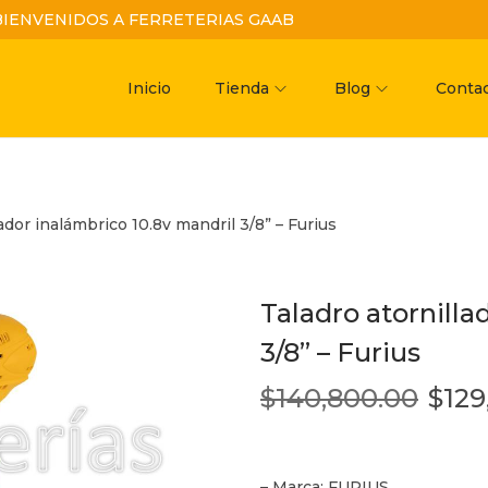
BIENVENIDOS A FERRETERIAS GAAB
Inicio
Tienda
Blog
Conta
ador inalámbrico 10.8v mandril 3/8” – Furius
Taladro atornilla
3/8” – Furius
$
140,800.00
$
129
– Marca: FURIUS