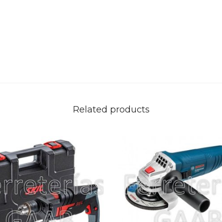
n
d
r
i
l
3
/
8
Related products
”
-
F
u
r
i
u
s