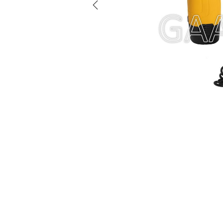
g
n
a
i
c
d
i
o
ó
n