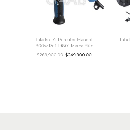
Taladro 1/2 Percutor Mandril-
Talad
800w Ref. Id801 Marca Elite
$
269,900.00
$
249,900.00
Add to cart
Add to Wishlist