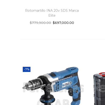
Rotomartillo INA 20v SDS Marca
Elite
$
779,900.00
$
697,000.00
Add to cart
Add to Wishlist
-7%