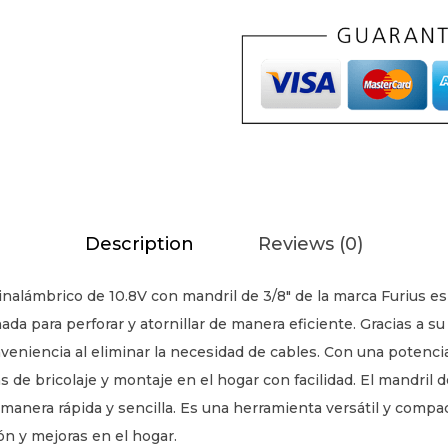
r
o
a
t
o
r
n
i
Description
Reviews (0)
l
l
r inalámbrico de 10.8V con mandril de 3/8″ de la marca Furius 
a
ñada para perforar y atornillar de manera eficiente. Gracias a s
d
veniencia al eliminar la necesidad de cables. Con una potencia 
o
as de bricolaje y montaje en el hogar con facilidad. El mandril 
r
manera rápida y sencilla. Es una herramienta versátil y compac
i
ón y mejoras en el hogar.
n