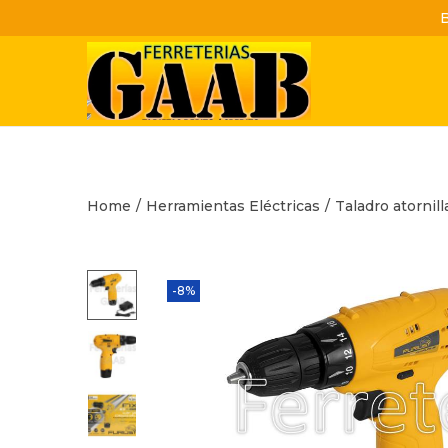
S
S
a
a
l
l
t
t
a
a
Home
/
Herramientas Eléctricas
/
Taladro atornill
r
r
a
a
l
l
-8%
a
c
n
o
a
n
v
t
e
e